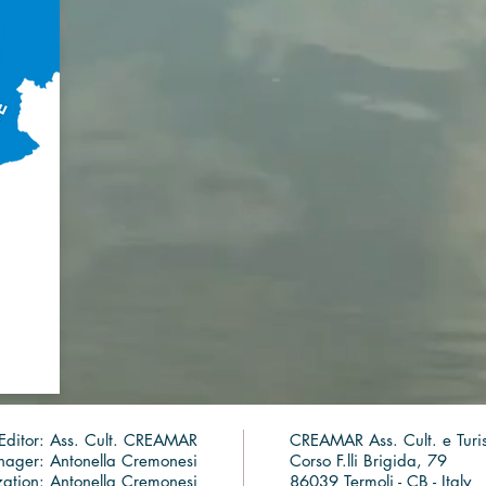
Editor: Ass. Cult. CREAMAR
CREAMAR Ass. Cult. e Turi
nager: Antonella Cremonesi
Corso F.lli Brigida, 79
ation: Antonella Cremonesi
86039 Termoli - CB - Italy