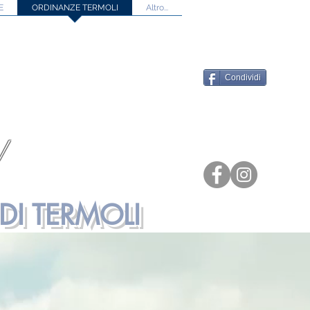
E
ORDINANZE TERMOLI
Altro...
Condividi
!
DI TERMOLI