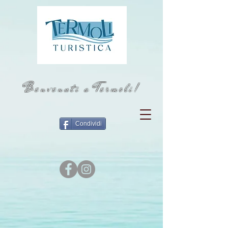
Benvenuti a Termoli!
Condividi