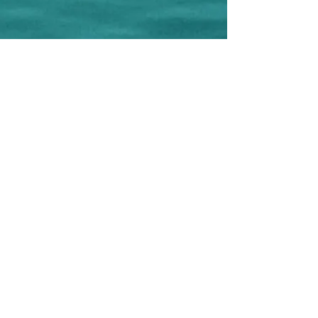
CREAMAR Ass. Cult. e Turistica
Corso F.lli Brigida, 79
86039 Termoli - CB - Italy
C.F.
91050180701
P.IVA
018590600707
Phone:
+39 0875 631075
-
+39 348
6055778
(WhatsApp)
e-mail:
creamar.termoli@gmail.com
Editor: Ass. Cult. CREAMAR
Project Manager: Antonella Cremonesi
Graphic design and Realization: Antonella
Cremonesi
Photographer: Filippo Cantore
©
2017-2026
Copyright Ass. Cult.