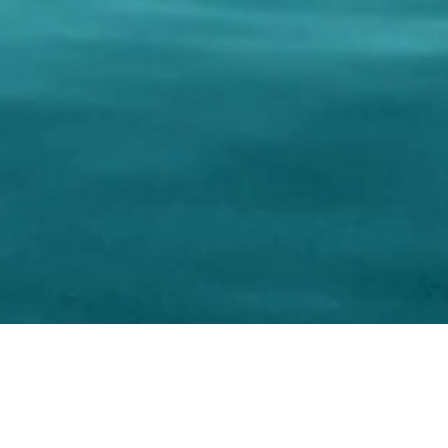
Editor: Ass. Cult. CREAMAR
CREAMAR Ass. Cult. e Turi
nager: Antonella Cremonesi
Corso F.lli Brigida, 79
ation: Antonella Cremonesi
86039 Termoli - CB - Italy
otographer: Filippo Cantore
C.F. 91050180701 P.IVA
yright Ass. Cult. CREAMAR
Phone: +39 0875 631075 