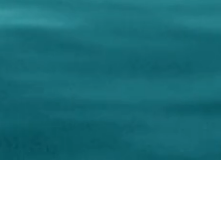
stica
 018590600707
- +39 348 6055778 (WhatsApp)