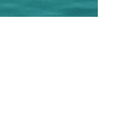
CREAMAR Ass. Cult. e Turistica
Corso F.lli Brigida, 79
86039 Termoli - CB - Italy
C.F.
91050180701
P.IVA
018590600707
Phone:
+39 0875 631075
-
+39 348
6055778
(WhatsApp)
e-mail:
creamar.termoli@gmail.com
Editor: Ass. Cult. CREAMAR
Project Manager: Antonella Cremonesi
Graphic design and Realization: Antonella
Cremonesi
Photographer: Filippo Cantore
©
2017-2026
Copyright Ass. Cult.