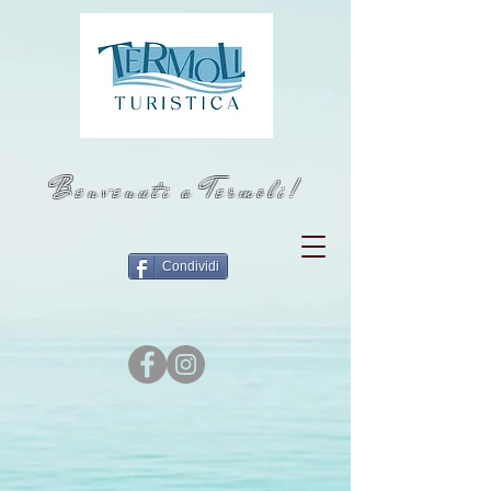
Benvenuti a Termoli!
Condividi