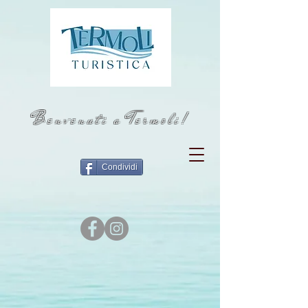
Benvenuti a Termoli!
Condividi