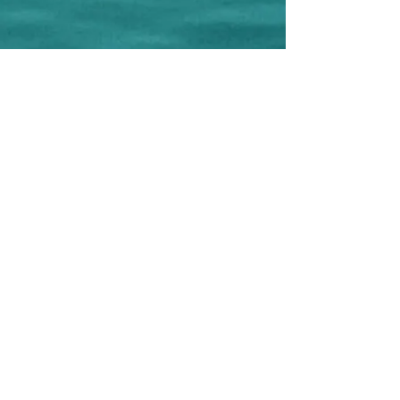
CREAMAR Ass. Cult. e Turistica
Corso F.lli Brigida, 79
86039 Termoli - CB - Italy
C.F.
91050180701
P.IVA
018590600707
Phone:
+39 0875 631075
-
+39 348
6055778
(WhatsApp)
e-mail:
creamar.termoli@gmail.com
Editor: Ass. Cult. CREAMAR
Project Manager: Antonella Cremonesi
Graphic design and Realization: Antonella
Cremonesi
Photographer: Filippo Cantore
©
2017-2026
Copyright Ass. Cult.