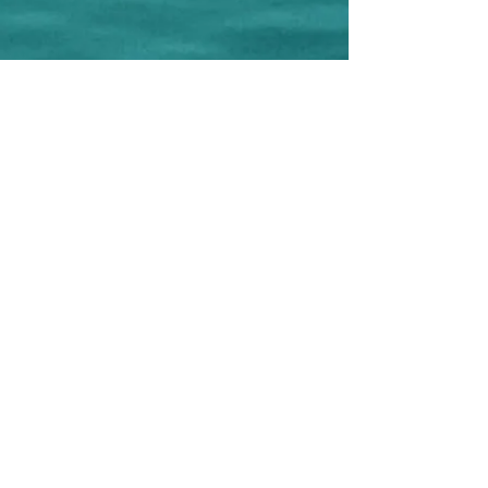
CREAMAR Ass. Cult. e Turistica
Corso F.lli Brigida, 79
86039 Termoli - CB - Italy
C.F.
91050180701
P.IVA
018590600707
Phone:
+39 0875 631075
-
+39 348
6055778
(WhatsApp)
e-mail:
creamar.termoli@gmail.com
Editor: Ass. Cult. CREAMAR
Project Manager: Antonella Cremonesi
Graphic design and Realization: Antonella
Cremonesi
Photographer: Filippo Cantore
©
2017-2026
Copyright Ass. Cult.