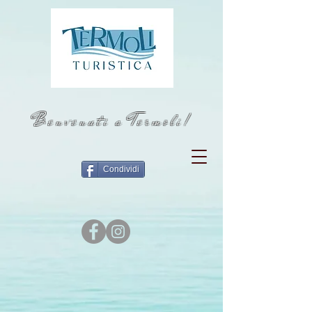
Benvenuti a Termoli!
Condividi