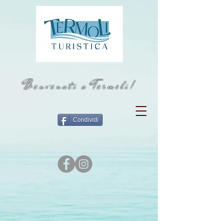
Benvenuti a Termoli!
Condividi