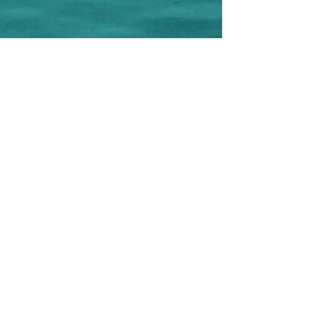
CREAMAR Ass. Cult. e Turistica
Corso F.lli Brigida, 79
86039 Termoli - CB - Italy
C.F.
91050180701
P.IVA
018590600707
Phone:
+39 0875 631075
-
+39 348
6055778
(WhatsApp)
e-mail:
creamar.termoli@gmail.com
Editor: Ass. Cult. CREAMAR
Project Manager: Antonella Cremonesi
Graphic design and Realization: Antonella
Cremonesi
Photographer: Filippo Cantore
©
2017-2026
Copyright Ass. Cult.