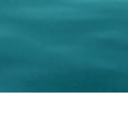
Editor: Ass. Cult. CREAMAR
CREAMAR Ass. Cult. e Turi
nager: Antonella Cremonesi
Corso F.lli Brigida, 79
ation: Antonella Cremonesi
86039 Termoli - CB - Italy
otographer: Filippo Cantore
C.F. 91050180701 P.IVA
yright Ass. Cult. CREAMAR
Phone: +39 0875 631075 