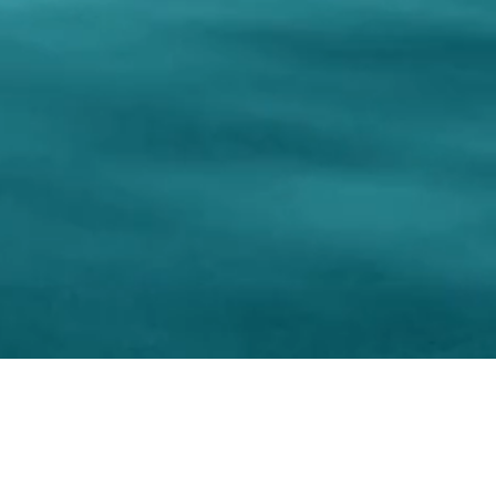
stica
 018590600707
- +39 348 6055778 (WhatsApp)