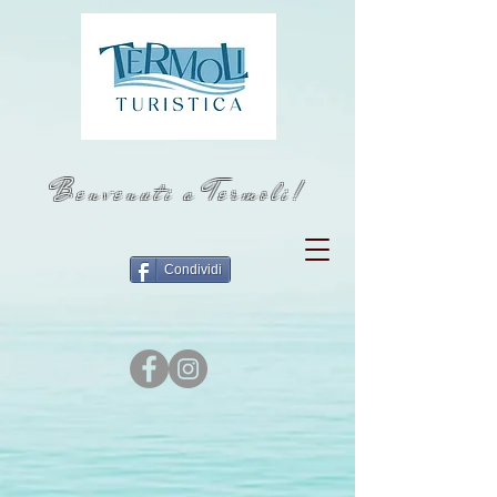
Benvenuti a Termoli!
Condividi