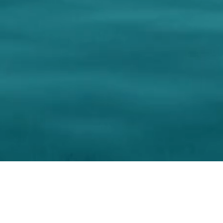
stica
 018590600707
- +39 348 6055778 (WhatsApp)