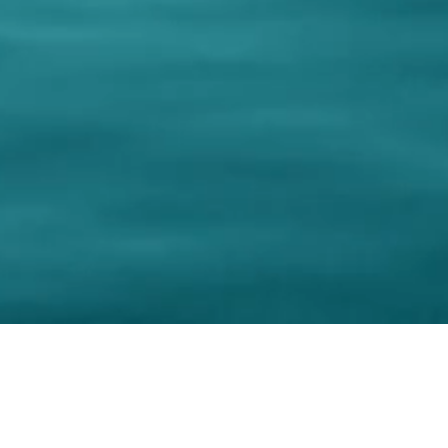
Editor: Ass. Cult. CREAMAR
CREAMAR Ass. Cult. e Turi
nager: Antonella Cremonesi
Corso F.lli Brigida, 79
ation: Antonella Cremonesi
86039 Termoli - CB - Italy
otographer: Filippo Cantore
C.F. 91050180701 P.IVA
yright Ass. Cult. CREAMAR
Phone: +39 0875 631075 