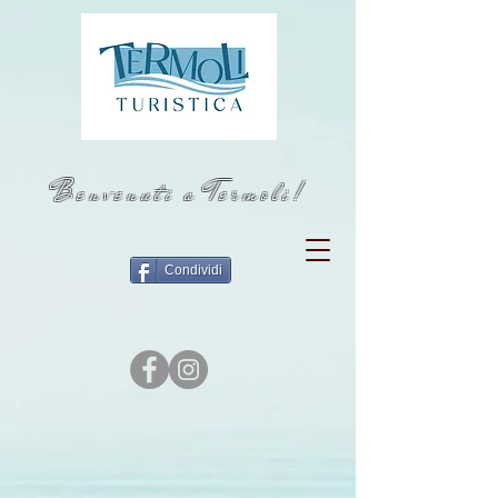
Benvenuti a Termoli!
Condividi