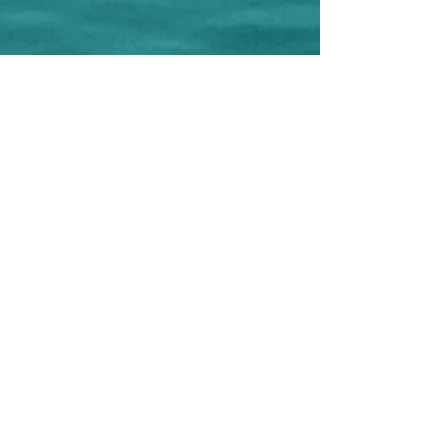
CREAMAR Ass. Cult. e Turistica
Corso F.lli Brigida, 79
86039 Termoli - CB - Italy
C.F.
91050180701
P.IVA
018590600707
Phone:
+39 0875 631075
-
+39 348
6055778
(WhatsApp)
e-mail:
creamar.termoli@gmail.com
Editor: Ass. Cult. CREAMAR
Project Manager: Antonella Cremonesi
Graphic design and Realization: Antonella
Cremonesi
Photographer: Filippo Cantore
©
2017-2026
Copyright Ass. Cult.