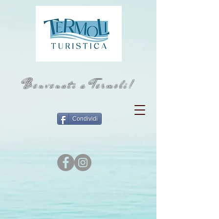
Benvenuti a Termoli!
Condividi